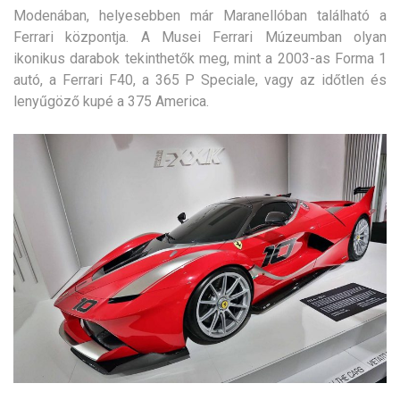
Modenában, helyesebben már Maranellóban található a
Ferrari központja. A Musei Ferrari Múzeumban olyan
ikonikus darabok tekinthetők meg, mint a 2003-as Forma 1
autó, a Ferrari F40, a 365 P Speciale, vagy az időtlen és
lenyűgöző kupé a 375 America.