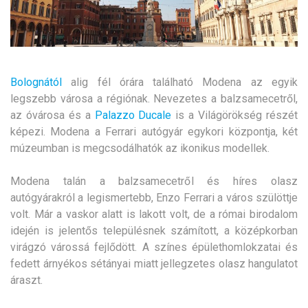
Bolognától
alig fél órára található Modena az egyik
legszebb városa a régiónak. Nevezetes a balzsamecetről,
az óvárosa és a
Palazzo Ducale
is a Világörökség részét
képezi. Modena a Ferrari autógyár egykori központja, két
múzeumban is megcsodálhatók az ikonikus modellek.
Modena talán a balzsamecetről és híres olasz
autógyárakról a legismertebb, Enzo Ferrari a város szülöttje
volt. Már a vaskor alatt is lakott volt, de a római birodalom
idején is jelentős településnek számított, a középkorban
virágzó várossá fejlődött. A színes épülethomlokzatai és
fedett árnyékos sétányai miatt jellegzetes olasz hangulatot
áraszt.