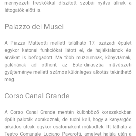
mennyezeti freskókkal díszített szobái nyitva állnak a
látogatók előtt is.
Palazzo dei Musei
A Piazza Matteotti mellett található 17. századi épület
egykor katonai funkciókat látott el, de hajléktalanok és
árvákat is befogadott. Ma több múzeumnak, könyvtárnak,
galériának ad otthont, az Este-dinasztia művészeti
gyűjteménye mellett számos különleges alkotás tekinthető
meg.
Corso Canal Grande
A Corso Canal Grande mentén különböző korszakokban
épült paloták sorakoznak, de tudni kell, hogy a kanyargós
árkádos utcák egykor csatornaként működtek. Itt látható a
Teatro Comunale Luciano Pavarotti, amelyet halála után a