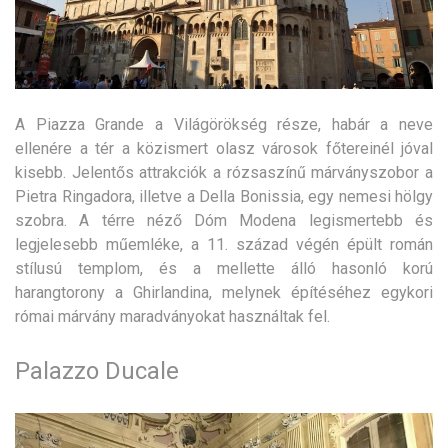
A Piazza Grande a Világörökség része, habár a neve
ellenére a tér a közismert olasz városok főtereinél jóval
kisebb. Jelentős attrakciók a rózsaszínű márványszobor a
Pietra Ringadora, illetve a Della Bonissia, egy nemesi hölgy
szobra. A térre néző Dóm Modena legismertebb és
legjelesebb műemléke, a 11. század végén épült román
stílusú templom, és a mellette álló hasonló korú
harangtorony a Ghirlandina, melynek építéséhez egykori
római márvány maradványokat használtak fel.
Palazzo Ducale