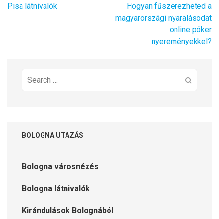
Bejegyzés
Pisa látnivalók
Hogyan fűszerezheted a
navigáció
magyarországi nyaralásodat
online póker
nyereményekkel?
Search
for:
BOLOGNA UTAZÁS
Bologna városnézés
Bologna látnivalók
Kirándulások Bolognából