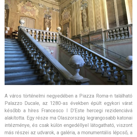
A város történelmi negyedében a Piazza Roma-n található
Palazzo Ducale, az 1280-as években épült egykori várat
később a híres Francesco I D’Este hercegi rezidenciává
alakította. Egy része ma Olaszország legrangosabb katonai
intézménye, és csak külön engedéllyel látogatható, viszont
más részei az udvarok, a galéria, a monumentális lépcső, a