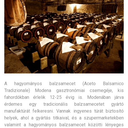
A hagyományos balzsamecet (Aceto Balsamico
Tradizionale) Modena gasztronómiai csemegéje, kis
fahordókban érlelik 12-25 évig is. Modenában járva
érdemes egy tradicionális balzsamecetet gyártó
manufaktúrát felkeresni. Vannak ingyenes túrát biztosító
helyek, ahol a gyártás titkaival, és a szupermarketekben
valamint a hagyományos balzsamecet közötti lényeges