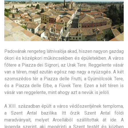
Padovának rengeteg látnivalója akad, hiszen nagyon gazdag
ókori és középkori műkincsekben és épületekben. A város
főtere a Piazza dei Signori, az Urak Tere. Reggelente vásár
van a téren, majd azután egész nap nagy a nyüzsgés. A két
szomszédos tér a Piazza delle Frutti, a Gyümölcsök Tere,
és a Piazza delle Erbe, a Füvek Tere. Ezen a két téren is
vásár van reggelente, mint ahogy azt a nevük is jelöli.
A XIII. században épült a város védőszentjének temploma,
a Szent Antal bazilika. Itt őrzik Szent Antal földi
maradványait, melyet Arcellából szállítottak át ide. A
legenda szerint, aki megérinti a Szent testét és közben