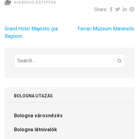
KIRÁNDULÁSTIPPEK
Share:
Bejegyzés
Grand Hotel Majestic gia
Ferrari Múzeum Maranello
navigáció
Baglioni
Search
for:
BOLOGNA UTAZÁS
Bologna városnézés
Bologna látnivalók