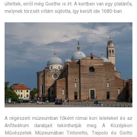
ültettek, erről még Goethe is írt. A kertben van egy platánfa,
melynek törzsét villám sújtotta, így került ide 1680-ban.
A régészeti múzeumban főként római kori leleteket és az
Anfiteátrum darabjait tekinthetjük meg. A Középkori
Művészetek Múzeumában Tintoretto, Tiepolo és Giotto