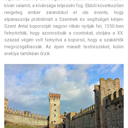
kíván valamit, a kívánsága teljesülni fog. Ebből következően
rengeteg ember zarándokol el ide évente, hogy
elpanaszolja problémáit a Szentnek és segítséget kérjen.
Szent Antal koporsóját nagyon ritkán nyitják fel, 1350-ben
felnyitották, hogy azonosítsák a csontokat, utoljára a XX.
század végén volt felnyitva a koporsó, hogy a szakértők
megvizsgálhassák. Az épen maradt testrészeket, külön
ereklye tartókban őrzik.