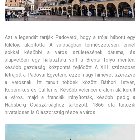
Azt a legendát tartják Padováról, hogy a trójai háború egy
túlélője alapította. A valóságban természetesen, ennél
sokkal későbbi a város születésének dátuma, és
alapvetően egy halászfalu volt a Brenta folyó mentén,
később gazdasági központtá fejlődött.
A XIII. században
létrejött a Padovai Egyetem, ezzel nagy hírnevet szerezve
a városnak. Itt tanult többek között Báthori István,
Kopernikus és Galilei is. Később velencei uralom alá került
a város, majd a franciák irányították, később pedig a
Habsburg Császársághoz tartozott. 1866 óta tartozik
hivatalosan is Olaszország része a város.