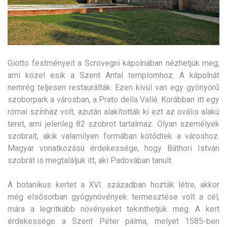
Giotto festményeit a Scrovegni kápolnában nézhetjük meg,
ami közel esik a Szent Antal templomhoz. A kápolnát
nemrég teljesen restaurálták. Ezen kívül van egy gyönyörű
szoborpark a városban, a Prato della Vallé. Korábban itt egy
római színház volt, azután alakították ki ezt az ovális alakú
teret, ami jelenleg 82 szobrot tartalmaz. Olyan személyek
szobrait, akik valamilyen formában kötődtek a városhoz.
Magyar vonatkozású érdekessége, hogy Báthori István
szobrát is megtaláljuk itt, aki Padovában tanult.
A botanikus kertet a XVI. században hozták létre, akkor
még elsősorban gyógynövények termesztése volt a cél,
mára a legritkább növényeket tekinthetjük meg. A kert
érdekessége a Szent Péter pálma, melyet 1585-ben