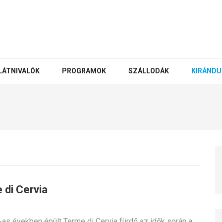
LÁTNIVALÓK
PROGRAMOK
SZÁLLODÁK
KIRÁNDU
 di Cervia
as években épült Terme di Cervia fürdő az idők során a