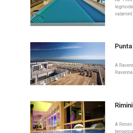
legmode
valamint
Punta
A Ravenn
Ravenna 
Rimin
A Rimini
tengerpa