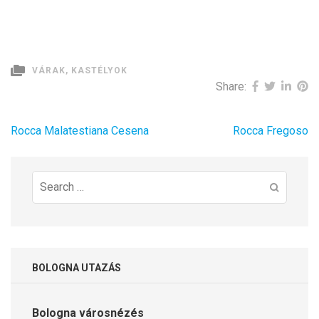
VÁRAK, KASTÉLYOK
Share:
Bejegyzés
Rocca Malatestiana Cesena
Rocca Fregoso
navigáció
Search
for:
BOLOGNA UTAZÁS
Bologna városnézés