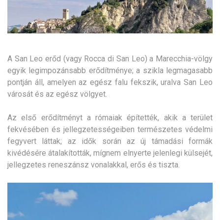
A San Leo erőd (vagy Rocca di San Leo) a Marecchia-völgy
egyik legimpozánsabb erődítménye; a szikla legmagasabb
pontján áll, amelyen az egész falu fekszik, uralva San Leo
városát és az egész völgyet.
Az első erődítményt a rómaiak építették, akik a terület
fekvésében és jellegzetességeiben természetes védelmi
fegyvert láttak; az idők során az új támadási formák
kivédésére átalakították, mígnem elnyerte jelenlegi külsejét,
jellegzetes reneszánsz vonalakkal, erős és tiszta.