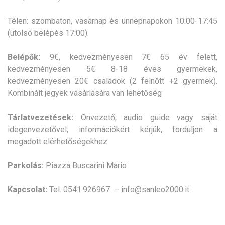
Télen: szombaton, vasárnap és ünnepnapokon 10:00-17:45
(utolsó belépés 17:00).
Belépők:
9€, kedvezményesen 7€ 65 év felett,
kedvezményesen 5€ 8-18 éves gyermekek,
kedvezményesen 20€ családok (2 felnőtt +2 gyermek).
Kombinált jegyek vásárlására van lehetőség
Tárlatvezetések:
Önvezető, audio guide vagy saját
idegenvezetővel; információkért kérjük, forduljon a
megadott elérhetőségekhez.
Parkolás:
Piazza Buscarini Mario
Kapcsolat:
Tel. 0541.926967 – info@sanleo2000.it.