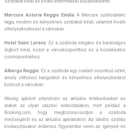
szobákat kínál és kiváló éttermekkel büszkélkedhet.
Mercure Astoria Reggio Emilia
: A Mercure szállodalánc
tagja, modern és kényelmes szobákat kínál, valamint kiváló
elhelyezkedéssel a városban.
Hotel Saint Lorenz
: Ez a szálloda elegáns és barátságos
légkört kínál, közel a városközponthoz és a közlekedési
csomópontokhoz.
Albergo Reggio
: Ez a szálloda egy családi vezetésű üzlet,
amely otthonos hangulatot és kényelmes elhelyezkedést
biztosít a városban.
Mindig ajánlott ellenőrizni az aktuális értékeléseket és
árakat az olyan utazási weboldalakon, mint például a
Booking.com, hogy megbizonyosodjon a szálloda
minőségéről és az aktuális ajánlatokról. Az ideális szállás
kiválasztásakor érdemes figyelembe venni az igényeit és