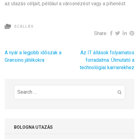
az utazás céljait, például a városnézést vagy a pihenést.
SZÁLLÁS
Share:
Bejegyzés
A nyár a legjobb időszak a
Az IT állások folyamatos
navigáció
Gransino játékokra
forradalma: Útmutató a
technológiai karrierekhez
Search
for:
BOLOGNA UTAZÁS