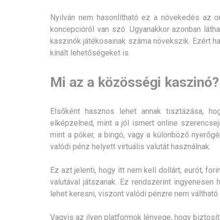
Nyilván nem hasonlítható ez a növekedés az o
koncepcióról van szó. Ugyanakkor azonban látha
kaszinók játékosainak száma növekszik. Ezért has
kínált lehetőségeket is.
Mi az a közösségi kaszinó?
Elsőként hasznos lehet annak tisztázása, h
elképzelned, mint a jól ismert online szerencsej
mint a póker, a bingó, vagy a különböző nyerőg
valódi pénz helyett virtuális valutát használnak.
Ez azt jelenti, hogy itt nem kell dollárt, eurót, fo
valutával játszanak. Ez rendszerint ingyenesen 
lehet keresni, viszont valódi pénzre nem váltható 
Vagyis az ilyen platformok lényege, hogy biztosít