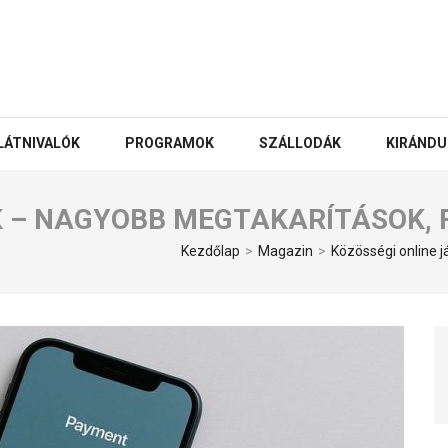
LÁTNIVALÓK
PROGRAMOK
SZÁLLODÁK
KIRÁNDU
K – NAGYOBB MEGTAKARÍTÁSOK,
Kezdőlap
>
Magazin
>
Közösségi online 