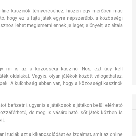
nline kaszinók térnyeréséhez, hiszen egy merőben más
tó, hogy ez a fajta játék egyre népszerűbb, a közösségi
znos lehet megismerni ennek jellegét, előnyeit, az általa
ogy mi is az a közösségi kaszinó. Nos, ezt úgy kell
áték oldalakat. Vagyis, olyan játékok között válogathatsz,
épek. A különbség abban van, hogy a közösségi kaszinók
rintot befizetni, ugyanis a játékosok a játékon belül elérhető
hozzáférhető, de meg is vásárolható, sőt játék közben is
át.
ani tudják azt a kikapcsolódást és izgalmat, amit az online