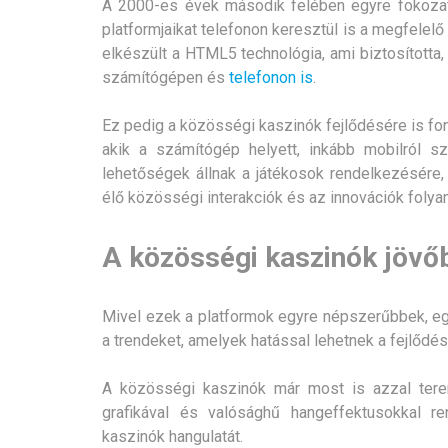
A 2000-es évek második felében egyre fokozatt
platformjaikat telefonon keresztül is a megfele
elkészült a HTML5 technológia, ami biztosította
számítógépen és
telefonon is
.
Ez pedig a közösségi kaszinók fejlődésére is font
akik a számítógép helyett, inkább mobilról sz
lehetőségek állnak a játékosok rendelkezésére, 
élő közösségi interakciók és az innovációk foly
A közösségi kaszinók jövőb
Mivel ezek a platformok egyre népszerűbbek, eg
a trendeket, amelyek hatással lehetnek a fejlődés
A közösségi kaszinók már most is azzal ter
grafikával és valósághű hangeffektusokkal r
kaszinók hangulatát.