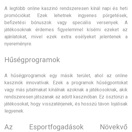
A legtöbb online kaszinó rendszeresen kínál napi és heti
promóciókat. Ezek lehetnek ingyenes pörgetések,
befizetési bónuszok vagy speciális versenyek. A
játékosoknak érdemes figyelemmel kísérni ezeket az
ajánlatokat, mivel ezek extra esélyeket jelentenek a
nyereményre.
Hűségprogramok
A hűségprogramok egy másik terület, ahol az online
kaszinók innovatívak. Ezek a programok hűségpontokat
vagy más jutalmakat kínálnak azoknak a játékosoknak, akik
rendszeresen játszanak az adott kaszinóban. Ez ösztönzi a
játékosokat, hogy visszatérjenek, és hosszú távon lojálisak
legyenek.
Az Esportfogadások Növekvő