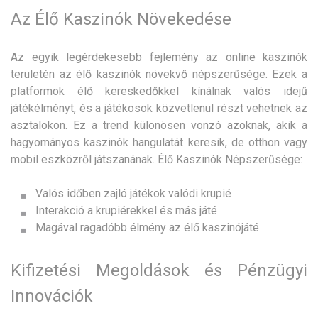
Az Élő Kaszinók Növekedése
Az egyik legérdekesebb fejlemény az online kaszinók
területén az élő kaszinók növekvő népszerűsége. Ezek a
platformok élő kereskedőkkel kínálnak valós idejű
játékélményt, és a játékosok közvetlenül részt vehetnek az
asztalokon. Ez a trend különösen vonzó azoknak, akik a
hagyományos kaszinók hangulatát keresik, de otthon vagy
mobil eszközről játszanának. Élő Kaszinók Népszerűsége:
Valós időben zajló játékok valódi krupié
Interakció a krupiérekkel és más játé
Magával ragadóbb élmény az élő kaszinójáté
Kifizetési Megoldások és Pénzügyi
Innovációk