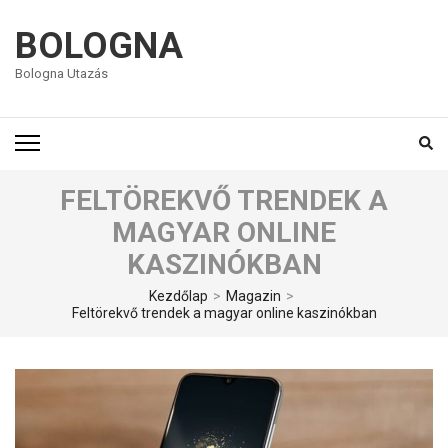
BOLOGNA
Bologna Utazás
FELTÖREKVŐ TRENDEK A
MAGYAR ONLINE
KASZINÓKBAN
Kezdőlap
>
Magazin
>
Feltörekvő trendek a magyar online kaszinókban