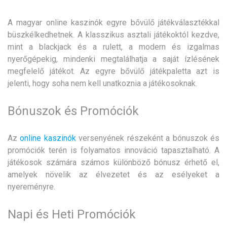
A magyar online kaszinók egyre bővülő játékválasztékkal
büszkélkedhetnek. A klasszikus asztali játékoktól kezdve,
mint a blackjack és a rulett, a modern és izgalmas
nyerőgépekig, mindenki megtalálhatja a saját ízlésének
megfelelő játékot. Az egyre bővülő játékpaletta azt is
jelenti, hogy soha nem kell unatkoznia a játékosoknak.
Bónuszok és Promóciók
Az
online kaszinók
versenyének részeként a bónuszok és
promóciók terén is folyamatos innováció tapasztalható. A
játékosok számára számos különböző bónusz érhető el,
amelyek növelik az élvezetet és az esélyeket a
nyereményre.
Napi és Heti Promóciók