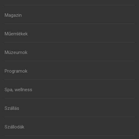
Magazin
Műemlékek
Múzeumok
Programok
Spa, wellness
Szállás
Szállodák