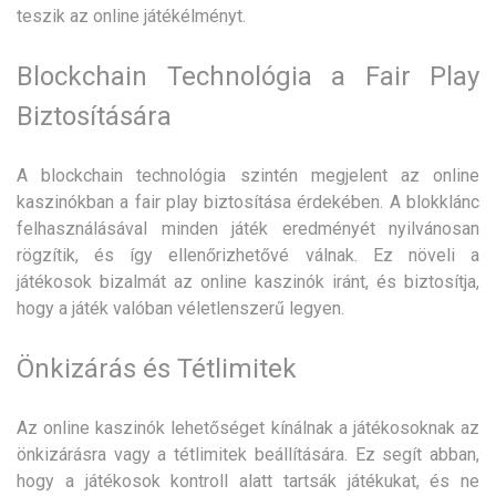
teszik az online játékélményt.
Blockchain Technológia a Fair Play
Biztosítására
A blockchain technológia szintén megjelent az online
kaszinókban a fair play biztosítása érdekében. A blokklánc
felhasználásával minden játék eredményét nyilvánosan
rögzítik, és így ellenőrizhetővé válnak. Ez növeli a
játékosok bizalmát az online kaszinók iránt, és biztosítja,
hogy a játék valóban véletlenszerű legyen.
Önkizárás és Tétlimitek
Az online kaszinók lehetőséget kínálnak a játékosoknak az
önkizárásra vagy a tétlimitek beállítására. Ez segít abban,
hogy a játékosok kontroll alatt tartsák játékukat, és ne